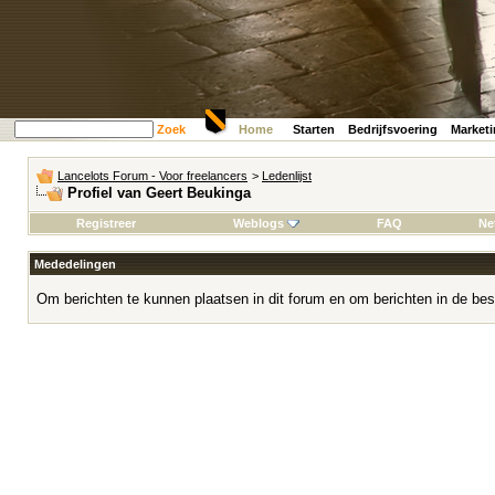
Zoek
Home
Starten
Bedrijfsvoering
Market
Lancelots Forum - Voor freelancers
>
Ledenlijst
Profiel van Geert Beukinga
Registreer
Weblogs
FAQ
Ne
Mededelingen
Om berichten te kunnen plaatsen in dit forum en om berichten in de bes