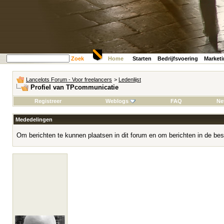
Zoek
Home
Starten
Bedrijfsvoering
Market
Lancelots Forum - Voor freelancers
>
Ledenlijst
Profiel van TPcommunicatie
Registreer
Weblogs
FAQ
Ne
Mededelingen
Om berichten te kunnen plaatsen in dit forum en om berichten in de bes