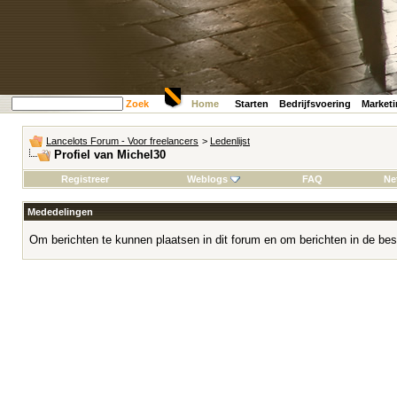
Zoek
Home
Starten
Bedrijfsvoering
Market
Lancelots Forum - Voor freelancers
>
Ledenlijst
Profiel van Michel30
Registreer
Weblogs
FAQ
Ne
Mededelingen
Om berichten te kunnen plaatsen in dit forum en om berichten in de bes