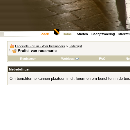
Zoek
Home
Starten
Bedrijfsvoering
Market
Lancelots Forum - Voor freelancers
>
Ledenlijst
Profiel van roosmarie
Registreer
Weblogs
FAQ
Ne
Mededelingen
Om berichten te kunnen plaatsen in dit forum en om berichten in de bes