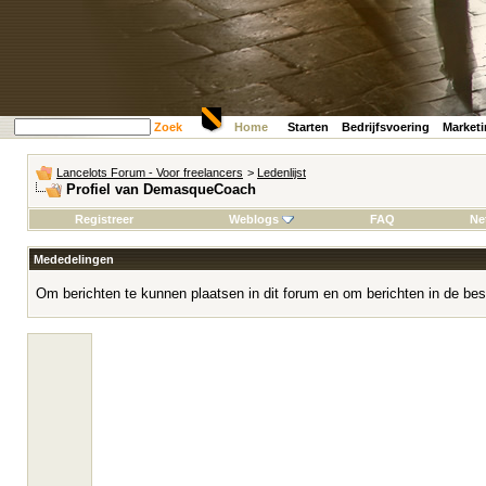
Zoek
Home
Starten
Bedrijfsvoering
Market
Lancelots Forum - Voor freelancers
>
Ledenlijst
Profiel van DemasqueCoach
Registreer
Weblogs
FAQ
Ne
Mededelingen
Om berichten te kunnen plaatsen in dit forum en om berichten in de bes