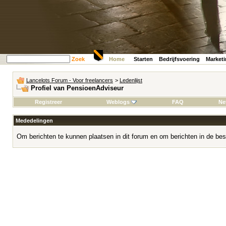
Zoek
Home
Starten
Bedrijfsvoering
Market
Lancelots Forum - Voor freelancers
>
Ledenlijst
Profiel van PensioenAdviseur
Registreer
Weblogs
FAQ
Ne
Mededelingen
Om berichten te kunnen plaatsen in dit forum en om berichten in de bes