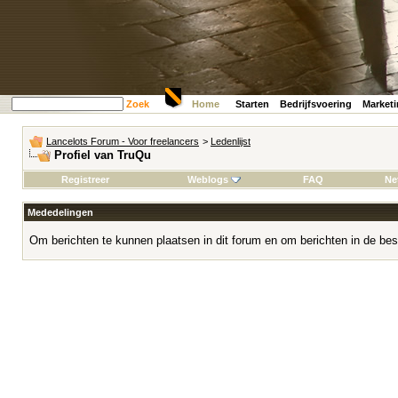
Zoek
Home
Starten
Bedrijfsvoering
Market
Lancelots Forum - Voor freelancers
>
Ledenlijst
Profiel van TruQu
Registreer
Weblogs
FAQ
Ne
Mededelingen
Om berichten te kunnen plaatsen in dit forum en om berichten in de bes