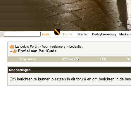
Zoek
Home
Starten
Bedrijfsvoering
Market
Lancelots Forum - Voor freelancers
>
Ledenlijst
Profiel van PaulGuds
Registreer
Weblogs
FAQ
Ne
Mededelingen
Om berichten te kunnen plaatsen in dit forum en om berichten in de bes