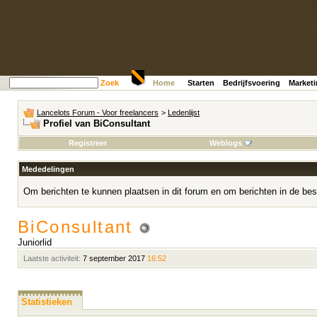
Zoek
Home
Starten
Bedrijfsvoering
Market
Lancelots Forum - Voor freelancers
>
Ledenlijst
Profiel van BiConsultant
Registreer
Weblogs
Mededelingen
Om berichten te kunnen plaatsen in dit forum en om berichten in de bes
BiConsultant
Juniorlid
Laatste activiteit:
7 september 2017
16:52
Statistieken