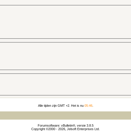
Alle tijden zijn GMT +2. Het is nu
05:46
.
Forumsoftware: vBulletin®, versie 3.8.5
Copyright ©2000 - 2026, Jelsoft Enterprises Ltd.