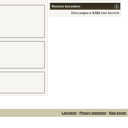
Recente bezoekers
Deze pagina is
6.511
keer bezocht
Lancelots
-
Privacy statement
-
Naar boven