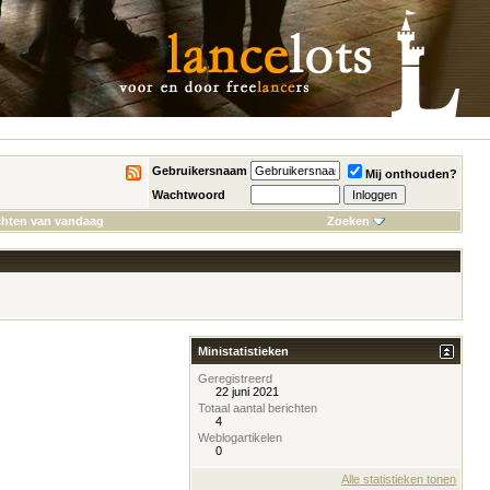
Gebruikersnaam
Mij onthouden?
Wachtwoord
chten van vandaag
Zoeken
Ministatistieken
Geregistreerd
22 juni 2021
Totaal aantal berichten
4
Weblogartikelen
0
Alle statistieken tonen