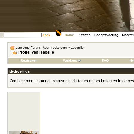
Zoek
Home
Starten
Bedrijfsvoering
Market
Lancelots Forum - Voor freelancers
>
Ledenlijst
Profiel van Isabelle
Registreer
Weblogs
FAQ
Ne
Mededelingen
Om berichten te kunnen plaatsen in dit forum en om berichten in de bes