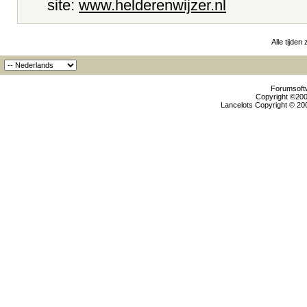
site:
www.helderenwijzer.nl
Alle tijden
Forumsoftw
Copyright ©2000
Lancelots Copyright © 200