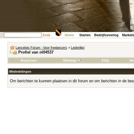
Zoek
Home
Starten
Bedrijfsvoering
Market
Lancelots Forum - Voor freelancers
>
Ledenlijst
Profiel van nl04537
Registreer
Weblogs
FAQ
Ne
Mededelingen
Om berichten te kunnen plaatsen in dit forum en om berichten in de bes