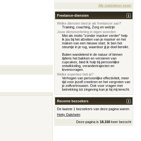
Alle statistieken tonen
Freelance-diensten
Welke diensten bied je als freelancer aan?
Training, coaching, Zorg en welzijn
Jouw dienstverlening in eigen woorden
Met als motto "zonder masker verder" help
ik jou bij het afzetten van je masker en het
maken van een nieuwe start. Ik ben het
steuntje in je rug, waardoor jij je doel bereikt.
Buiten wandelend in de natuur of binnen
tijdens het bakken en versieren van
cupcakes, bied ik hulp bij persoonlijke
ontwikkeling, verandertrajecten en
levensvragen.
Welke expertise heb je?
Verhogen van persoonlijke effectiviteit, meer
tijd voor jezelf creeëren en het vergroten van
je zelfvertrouwen. Ook voor vragen met
betrekking tot zingeving kan je bij mij terecht.
Recente bezoekers
De laatste 1 bezoekers van deze pagina waren:
Hetty Dalsheim
Deze pagina is
18.150
keer bezocht