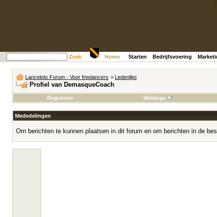
Zoek
Home
Starten
Bedrijfsvoering
Market
Lancelots Forum - Voor freelancers
>
Ledenlijst
Profiel van DemasqueCoach
Registreer
Weblogs
Mededelingen
Om berichten te kunnen plaatsen in dit forum en om berichten in de bes