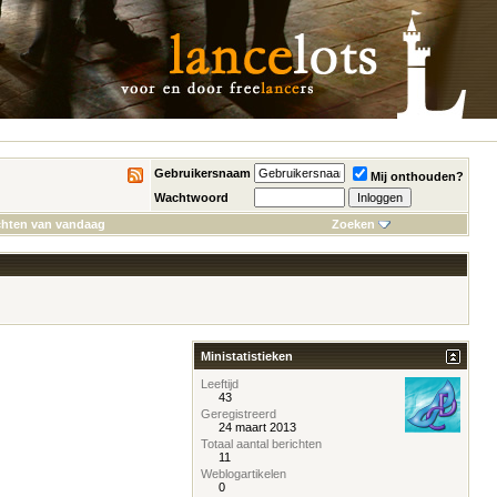
Gebruikersnaam
Mij onthouden?
Wachtwoord
chten van vandaag
Zoeken
Ministatistieken
Leeftijd
43
Geregistreerd
24 maart 2013
Totaal aantal berichten
11
Weblogartikelen
0