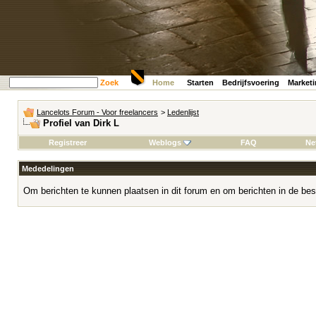
Zoek
Home
Starten
Bedrijfsvoering
Market
Lancelots Forum - Voor freelancers
>
Ledenlijst
Profiel van Dirk L
Registreer
Weblogs
FAQ
Ne
Mededelingen
Om berichten te kunnen plaatsen in dit forum en om berichten in de bes