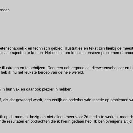
landen
etenschappelijk en technisch gebied. Illustraties en tekst zijn hierbij de mees
unicatietrajecten te komen. Het doel is om kennisintensieve problemen of proc
 illustreren en te schrijven. Door een achtergrond als dierwetenschapper en bi
 heb ik nu het leukste beroep van de hele wereld.
 in hun vak en daar ook plezier in hebben.
eef, als dat gevraagd wordt, een eerlijk en onderbouwde reactie op problemen 
 ik op dit moment bezig om niet alleen meer voor 2d media te werken, maar de
 de resultaten en opdrachten die ik hierin gedaan heb. Ik ben overigens altij