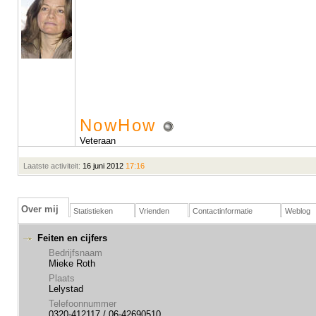
NowHow
Veteraan
Laatste activiteit:
16 juni 2012
17:16
Over mij
Statistieken
Vrienden
Contactinformatie
Weblog
Feiten en cijfers
Bedrijfsnaam
Mieke Roth
Plaats
Lelystad
Telefoonnummer
0320-412117 / 06-42690510