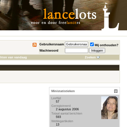
Gebruikersnaam
Mij onthouden?
Wachtwoord
chten van vandaag
Zoeken
Ministatistieken
Leeftijd
57
Geregistreerd
2 augustus 2006
Totaal aantal berichten
593
Weblogartikelen
13