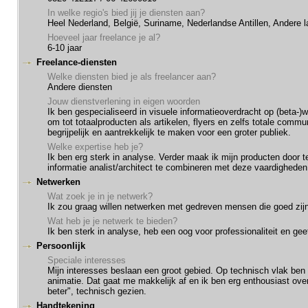
In welke regio's bied jij je diensten aan?
Heel Nederland, België, Suriname, Nederlandse Antillen, Andere 
Hoeveel jaar freelance je al?
6-10 jaar
Freelance-diensten
Welke diensten bied je als freelancer aan?
Andere diensten
Jouw dienstverlening in eigen woorden
Ik ben gespecialiseerd in visuele informatieoverdracht op (beta-)w
om tot totaalproducten als artikelen, flyers en zelfs totale comm
begrijpelijk en aantrekkelijk te maken voor een groter publiek.
Welke expertise heb je?
Ik ben erg sterk in analyse. Verder maak ik mijn producten door te
informatie analist/architect te combineren met deze vaardigheden
Netwerken
Wat zoek je in je netwerk?
Ik zou graag willen netwerken met gedreven mensen die goed zijn
Wat heb je je netwerk te bieden?
Ik ben sterk in analyse, heb een oog voor professionaliteit en g
Persoonlijk
Speciale interesses
Mijn interesses beslaan een groot gebied. Op technisch vlak ben
animatie. Dat gaat me makkelijk af en ik ben erg enthousiast over
beter", technisch gezien.
Handtekening