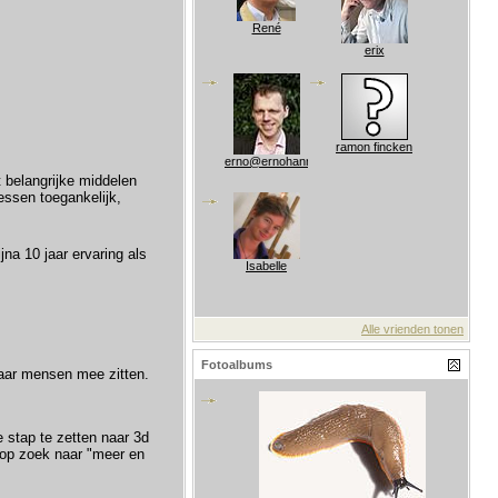
René
erix
ramon fincken
erno@ernohannink.nl
t belangrijke middelen
essen toegankelijk,
jna 10 jaar ervaring als
Isabelle
Alle vrienden tonen
Fotoalbums
waar mensen mee zitten.
 stap te zetten naar 3d
d op zoek naar "meer en