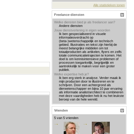
Alle statistieken tonen
Freelance-diensten
Welke diensten bied je als freelancer aan?
Andere diensten
Jouw dienstverlening in eigen woorden
Ik ben gespecialiseerd in visuele
informatieoverdracht op
(beta-)wetenschappelijk en technisch
gebied. Illustraties en tekst zijn hierbij de
meest belangrijke middelen om tot
totaalproducten als artikelen, flyers en zelfs
totale communicatietrajecten te komen. Het
doel is om kennisintensieve problemen of
processen toegankelijk, begrijpelijk en
aantrekkelijk te maken voor een groter
publiek.
Welke expertise heb je?
Ik ben erg sterk in analyse. Verder maak ik
mijn producten door te illustreren en te
schrijven. Door een achtergrond als
dierwetenschapper en bijna 10 jaar ervaring
als informatie analist/architect te combineren
met deze vaardigheden heb ik nu het leukste
beroep van de hele wereld.
Vrienden
5 van 5 vrienden