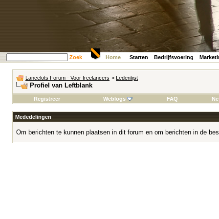
Zoek
Home
Starten
Bedrijfsvoering
Market
Lancelots Forum - Voor freelancers
>
Ledenlijst
Profiel van Leftblank
Registreer
Weblogs
FAQ
Ne
Mededelingen
Om berichten te kunnen plaatsen in dit forum en om berichten in de bes