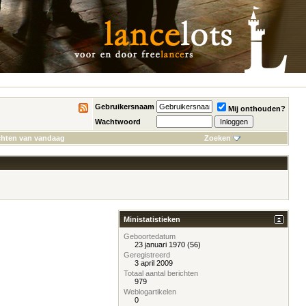
Gebruikersnaam
Mij onthouden?
Wachtwoord
chten van vandaag
Zoeken
Ministatistieken
Geboortedatum
23 januari 1970 (56)
Geregistreerd
3 april 2009
Totaal aantal berichten
979
Weblogartikelen
0