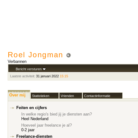
Roel Jongman
Verbannen
Bericht versturen
Laatste activiteit:
31 januari 2022
15:15
Over mij
Statistieken
Vrienden
Contactinformatie
Feiten en cijfers
In welke regio's bied jij je diensten aan?
Heel Nederland
Hoeveel jaar freelance je al?
0-2 jaar
Freelance-diensten