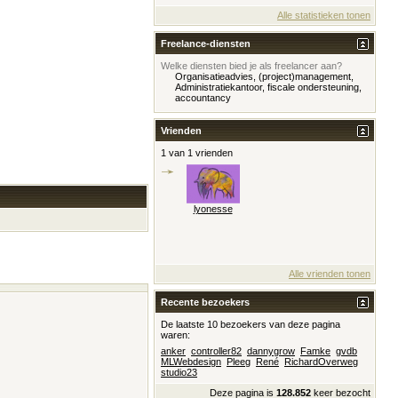
Alle statistieken tonen
Freelance-diensten
Welke diensten bied je als freelancer aan?
Organisatieadvies, (project)management,
Administratiekantoor, fiscale ondersteuning,
accountancy
Vrienden
1 van 1 vrienden
lyonesse
Alle vrienden tonen
Recente bezoekers
De laatste 10 bezoekers van deze pagina
waren:
anker
controller82
dannygrow
Famke
gvdb
MLWebdesign
Pleeg
René
RichardOverweg
studio23
Deze pagina is
128.852
keer bezocht