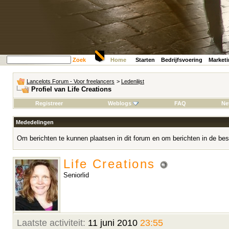
Zoek
Home
Starten
Bedrijfsvoering
Market
Lancelots Forum - Voor freelancers
>
Ledenlijst
Profiel van Life Creations
Registreer
Weblogs
FAQ
Ne
Mededelingen
Om berichten te kunnen plaatsen in dit forum en om berichten in de bes
Life Creations
Seniorlid
Laatste activiteit:
11 juni 2010
23:55