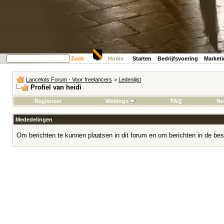
Zoek
Home
Starten
Bedrijfsvoering
Market
Lancelots Forum - Voor freelancers
>
Ledenlijst
Profiel van heidi
Registreer
Weblogs
FAQ
Ne
Mededelingen
Om berichten te kunnen plaatsen in dit forum en om berichten in de bes