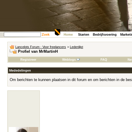
Zoek
Home
Starten
Bedrijfsvoering
Market
Lancelots Forum - Voor freelancers
>
Ledenlijst
Profiel van MrMartinH
Registreer
Weblogs
FAQ
Ne
Mededelingen
Om berichten te kunnen plaatsen in dit forum en om berichten in de bes