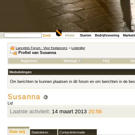
Zoek
Home
Starten
Bedrijfsvoering
Market
Lancelots Forum - Voor freelancers
>
Ledenlijst
Profiel van Susanna
Registreer
Weblogs
FAQ
Ne
Mededelingen
Om berichten te kunnen plaatsen in dit forum en om berichten in de bes
Susanna
Lid
Laatste activiteit:
14 maart 2013
20:56
Over mij
Statistieken
Contactinformatie