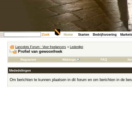
Zoek
Home
Starten
Bedrijfsvoering
Market
Lancelots Forum - Voor freelancers
>
Ledenlijst
Profiel van gewoonfreek
Registreer
Weblogs
FAQ
Ne
Mededelingen
Om berichten te kunnen plaatsen in dit forum en om berichten in de bes