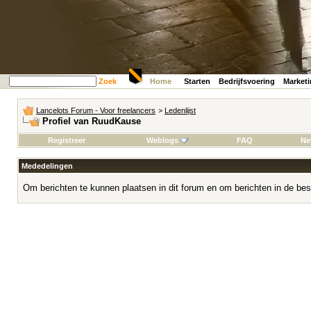
Zoek
Home
Starten
Bedrijfsvoering
Market
Lancelots Forum - Voor freelancers
>
Ledenlijst
Profiel van RuudKause
Registreer
Weblogs
FAQ
Ne
Mededelingen
Om berichten te kunnen plaatsen in dit forum en om berichten in de bes