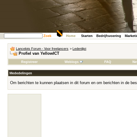
Zoek
Home
Starten
Bedrijfsvoering
Market
Lancelots Forum - Voor freelancers
>
Ledenlijst
Profiel van YellowICT
Registreer
Weblogs
FAQ
Ne
Mededelingen
Om berichten te kunnen plaatsen in dit forum en om berichten in de bes