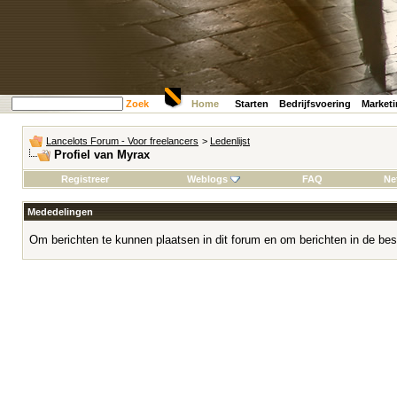
Zoek
Home
Starten
Bedrijfsvoering
Market
Lancelots Forum - Voor freelancers
>
Ledenlijst
Profiel van Myrax
Registreer
Weblogs
FAQ
Ne
Mededelingen
Om berichten te kunnen plaatsen in dit forum en om berichten in de bes