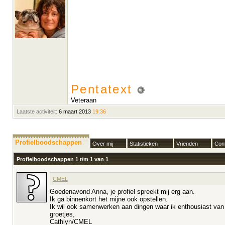
Pentatext
Veteraan
Laatste activiteit:
6 maart 2013
19:36
Profielboodschappen
Over mij
Statistieken
Vrienden
Cont
Profielboodschappen 1 t/m
1
van
1
CMEL
Goedenavond Anna, je profiel spreekt mij erg aan.
Ik ga binnenkort het mijne ook opstellen.
Ik wil ook samenwerken aan dingen waar ik enthousiast van
groetjes,
Cathlyn/CMEL