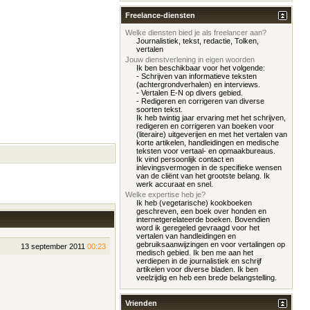
Freelance-diensten
Welke diensten bied je als freelancer aan?
Journalistiek, tekst, redactie, Tolken,
vertalen
Jouw dienstverlening in eigen woorden
Ik ben beschikbaar voor het volgende:
- Schrijven van informatieve teksten
(achtergrondverhalen) en interviews.
- Vertalen E-N op divers gebied.
- Redigeren en corrigeren van diverse
soorten tekst.
Ik heb twintig jaar ervaring met het schrijven,
redigeren en corrigeren van boeken voor
(literaire) uitgeverijen en met het vertalen van
korte artikelen, handleidingen en medische
teksten voor vertaal- en opmaakbureaus.
Ik vind persoonlijk contact en
inlevingsvermogen in de specifieke wensen
van de cliënt van het grootste belang. Ik
werk accuraat en snel.
Welke expertise heb je?
Ik heb (vegetarische) kookboeken
geschreven, een boek over honden en
internetgerelateerde boeken. Bovendien
word ik geregeled gevraagd voor het
vertalen van handleidingen en
gebruiksaanwijzingen en voor vertalingen op
13 september 2011
00:23
medisch gebied. Ik ben me aan het
verdiepen in de journalistiek en schrijf
artikelen voor diverse bladen. Ik ben
veelzijdig en heb een brede belangstelling.
Vrienden