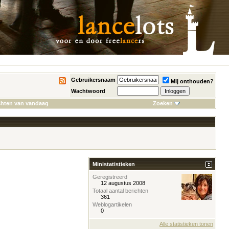
Gebruikersnaam
Mij onthouden?
Wachtwoord
chten van vandaag
Zoeken
Ministatistieken
Geregistreerd
12 augustus 2008
Totaal aantal berichten
361
Weblogartikelen
0
Alle statistieken tonen