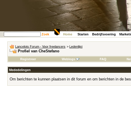
Zoek
Home
Starten
Bedrijfsvoering
Market
Lancelots Forum - Voor freelancers
>
Ledenlijst
Profiel van CheStefano
Registreer
Weblogs
FAQ
Ne
Mededelingen
Om berichten te kunnen plaatsen in dit forum en om berichten in de bes