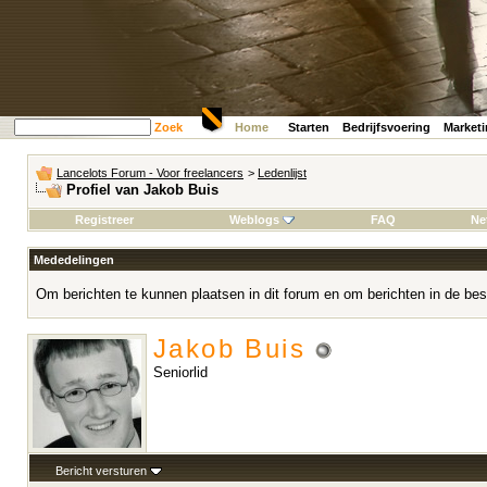
Zoek
Home
Starten
Bedrijfsvoering
Market
Lancelots Forum - Voor freelancers
>
Ledenlijst
Profiel van Jakob Buis
Registreer
Weblogs
FAQ
Ne
Mededelingen
Om berichten te kunnen plaatsen in dit forum en om berichten in de bes
Jakob Buis
Seniorlid
Bericht versturen