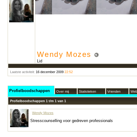
Wendy Mozes
Lid
Laatste activiteit:
16 december 2009
22:52
Profielboodschappen
Over mij
Statistieken
Vrienden
Web
Profielboodschappen 1 t/m
1
van
1
Wendy Mozes
Stresscounselling voor gedreven professionals