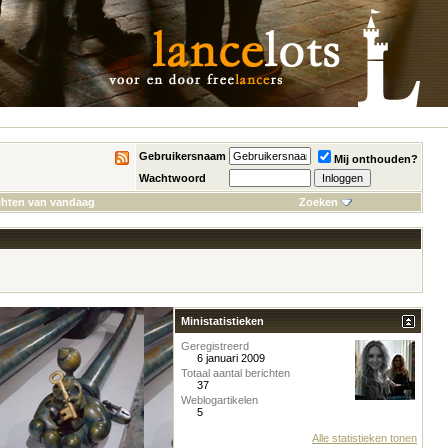
Gebruikersnaam
Mij onthouden?
Wachtwoord
chten van vandaag
Zoeken
Ministatistieken
Geregistreerd
6 januari 2009
Totaal aantal berichten
37
Weblogartikelen
5
Alle statistieken tonen