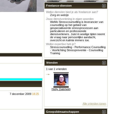
Freelance-diensten
Welke diensten bied je als freelancer aan?
Zorg en welzijn
Jouw dienstverlening in eigen woorden
WeMo Stresscounselling is leverancier van
counselling op het gebied van
gespecialiseerde stressprocessen aan
particulieren en professionele
dienstverleners. Juist in woelige tijden neemt
de vraag naar persoonlijke aandacht,
overzicht en kalmte immers toe.
Welke expertise heb je?
Stresscounselling - Performance Counselling
- Voorlichting Stresspreventie - Counselling
Training
Vrienden
1 van 1 vrienden
Hetty Dalsheim
7 december 2009
18:25
Alle vrienden tonen
Groepslidmaatschappen