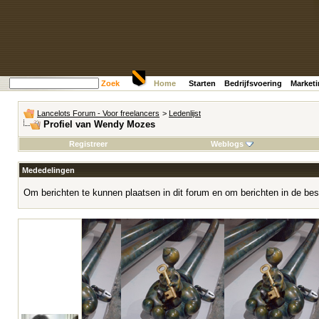
Zoek
Home
Starten
Bedrijfsvoering
Market
Lancelots Forum - Voor freelancers
>
Ledenlijst
Profiel van Wendy Mozes
Registreer
Weblogs
Mededelingen
Om berichten te kunnen plaatsen in dit forum en om berichten in de bes