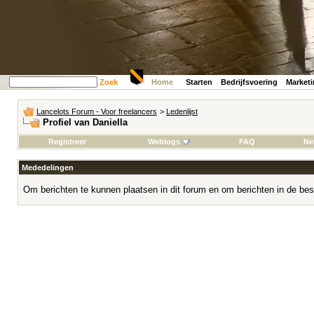
Zoek
Home
Starten
Bedrijfsvoering
Market
Lancelots Forum - Voor freelancers
>
Ledenlijst
Profiel van Daniella
Registreer
Weblogs
FAQ
Ne
Mededelingen
Om berichten te kunnen plaatsen in dit forum en om berichten in de bes