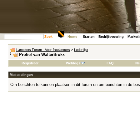
Zoek
Home
Starten
Bedrijfsvoering
Market
Lancelots Forum - Voor freelancers
>
Ledenlijst
Profiel van WalterBrokx
Registreer
Weblogs
FAQ
Ne
Mededelingen
Om berichten te kunnen plaatsen in dit forum en om berichten in de bes