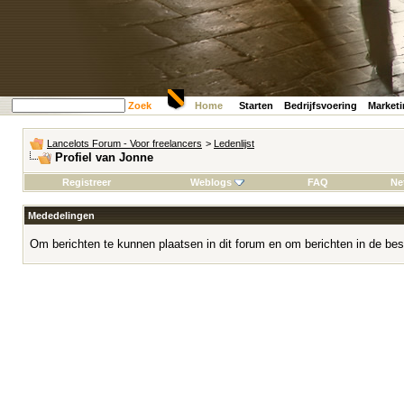
Zoek
Home
Starten
Bedrijfsvoering
Market
Lancelots Forum - Voor freelancers
>
Ledenlijst
Profiel van Jonne
Registreer
Weblogs
FAQ
Ne
Mededelingen
Om berichten te kunnen plaatsen in dit forum en om berichten in de bes