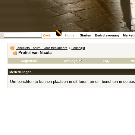
Zoek
Home
Starten
Bedrijfsvoering
Market
Lancelots Forum - Voor freelancers
>
Ledenlijst
Profiel van Nicola
Registreer
Weblogs
FAQ
Ne
Mededelingen
Om berichten te kunnen plaatsen in dit forum en om berichten in de bes