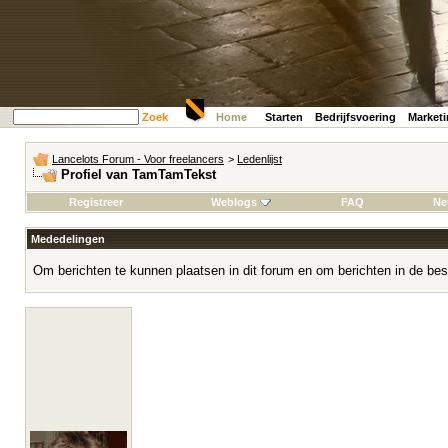
Zoek
Home
Starten
Bedrijfsvoering
Market
Lancelots Forum - Voor freelancers
>
Ledenlijst
Profiel van TamTamTekst
Registreer
Weblogs
FAQ
Ne
Mededelingen
Om berichten te kunnen plaatsen in dit forum en om berichten in de bes