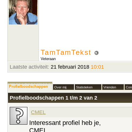
TamTamTekst
Veteraan
Laatste activiteit:
21 februari 2018
10:01
Profielboodschappen
Over mij
Statistieken
Vrienden
Cont
Profielboodschappen 1 t/m
2
van
2
CMEL
Interessant profiel heb je,
CMEL