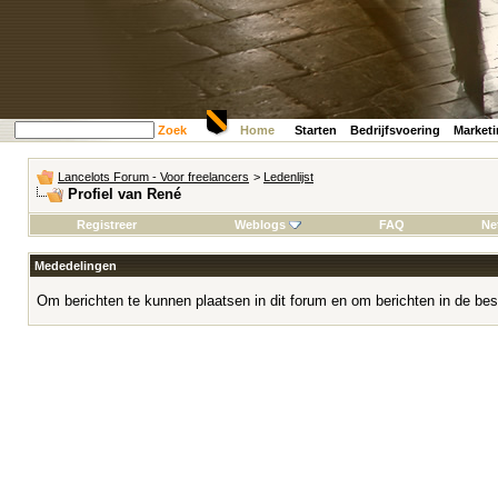
Zoek
Home
Starten
Bedrijfsvoering
Market
Lancelots Forum - Voor freelancers
>
Ledenlijst
Profiel van René
Registreer
Weblogs
FAQ
Ne
Mededelingen
Om berichten te kunnen plaatsen in dit forum en om berichten in de bes