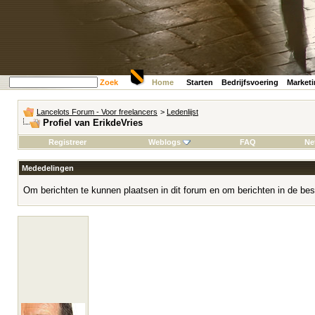
Zoek
Home
Starten
Bedrijfsvoering
Market
Lancelots Forum - Voor freelancers
>
Ledenlijst
Profiel van ErikdeVries
Registreer
Weblogs
FAQ
Ne
Mededelingen
Om berichten te kunnen plaatsen in dit forum en om berichten in de bes