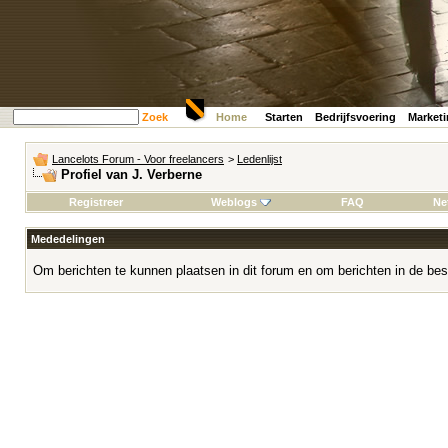
Zoek
Home
Starten
Bedrijfsvoering
Market
Lancelots Forum - Voor freelancers
>
Ledenlijst
Profiel van J. Verberne
Registreer
Weblogs
FAQ
Ne
Mededelingen
Om berichten te kunnen plaatsen in dit forum en om berichten in de bes