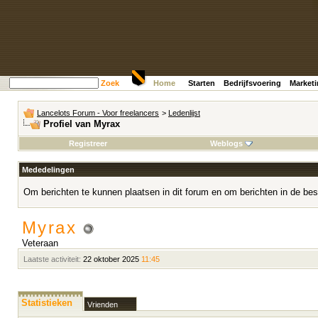
Zoek
Home
Starten
Bedrijfsvoering
Market
Lancelots Forum - Voor freelancers
>
Ledenlijst
Profiel van Myrax
Registreer
Weblogs
Mededelingen
Om berichten te kunnen plaatsen in dit forum en om berichten in de bes
Myrax
Veteraan
Laatste activiteit:
22 oktober 2025
11:45
Statistieken
Vrienden