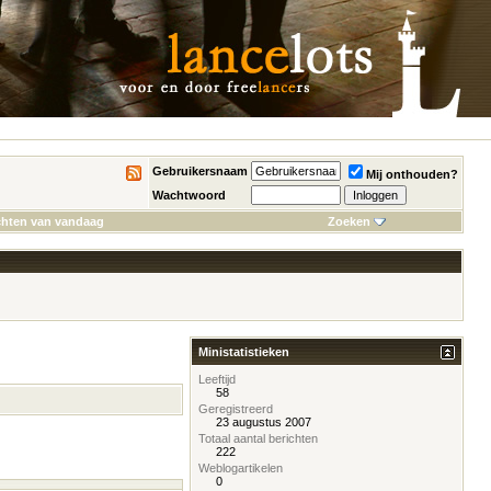
Gebruikersnaam
Mij onthouden?
Wachtwoord
chten van vandaag
Zoeken
Ministatistieken
Leeftijd
58
Geregistreerd
23 augustus 2007
Totaal aantal berichten
222
Weblogartikelen
0