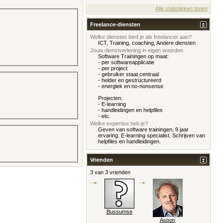
Alle statistieken tonen
Freelance-diensten
Welke diensten bied je als freelancer aan?
ICT, Training, coaching, Andere diensten
Jouw dienstverlening in eigen woorden
Software Trainingen op maat:
- per softwareapplicatie
- per project
- gebruiker staat centraal
- helder en gestructureerd
- energiek en no-nonsense
Projecten:
- E-learning
- handleidingen en helpfiles
- etc.
Welke expertise heb je?
Geven van software trainingen, 9 jaar
ervaring. E-learning specialist. Schrijven van
helpfiles en handleidingen.
Vrienden
3 van 3 vrienden
Bussumse
Aspon