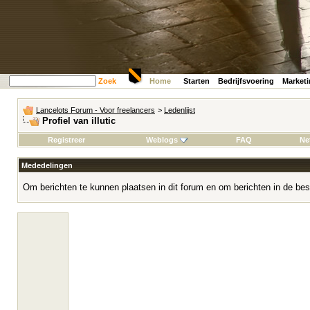
Zoek
Home
Starten
Bedrijfsvoering
Market
Lancelots Forum - Voor freelancers
>
Ledenlijst
Profiel van illutic
Registreer
Weblogs
FAQ
Ne
Mededelingen
Om berichten te kunnen plaatsen in dit forum en om berichten in de bes