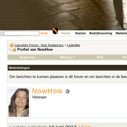
Zoek
Home
Starten
Bedrijfsvoering
Market
Lancelots Forum - Voor freelancers
>
Ledenlijst
Profiel van NowHow
Registreer
Weblogs
FAQ
Ne
Mededelingen
Om berichten te kunnen plaatsen in dit forum en om berichten in de bes
NowHow
Veteraan