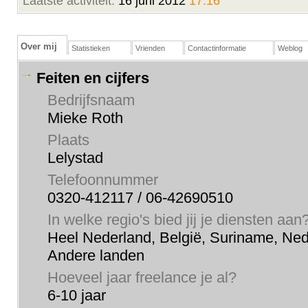
Laatste activiteit:
16 juni 2012
17:16
Over mij
Statistieken
Vrienden
Contactinformatie
Weblog
Feiten en cijfers
Bedrijfsnaam
Mieke Roth
Plaats
Lelystad
Telefoonnummer
0320-412117 / 06-42690510
In welke regio's bied jij je diensten aan
Heel Nederland, België, Suriname, Nede
Andere landen
Hoeveel jaar freelance je al?
6-10 jaar