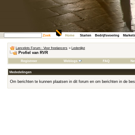
Zoek
Home
Starten
Bedrijfsvoering
Market
Lancelots Forum - Voor freelancers
>
Ledenlijst
Profiel van RVR
Registreer
Weblogs
FAQ
Ne
Mededelingen
Om berichten te kunnen plaatsen in dit forum en om berichten in de bes