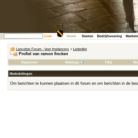
Zoek
Home
Starten
Bedrijfsvoering
Market
Lancelots Forum - Voor freelancers
>
Ledenlijst
Profiel van ramon fincken
Registreer
Weblogs
FAQ
Ne
Mededelingen
Om berichten te kunnen plaatsen in dit forum en om berichten in de bes