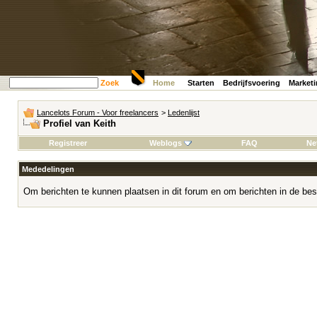
Zoek
Home
Starten
Bedrijfsvoering
Market
Lancelots Forum - Voor freelancers
>
Ledenlijst
Profiel van Keith
Registreer
Weblogs
FAQ
Ne
Mededelingen
Om berichten te kunnen plaatsen in dit forum en om berichten in de bes