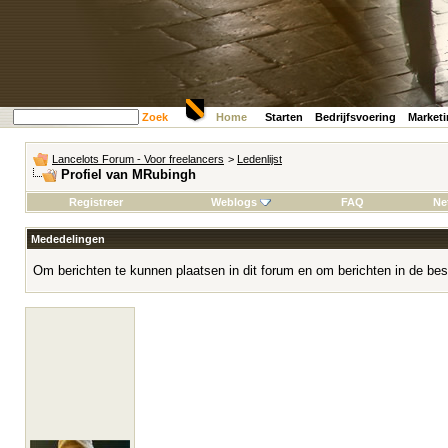
Zoek
Home
Starten
Bedrijfsvoering
Market
Lancelots Forum - Voor freelancers
>
Ledenlijst
Profiel van MRubingh
Registreer
Weblogs
FAQ
Ne
Mededelingen
Om berichten te kunnen plaatsen in dit forum en om berichten in de bes