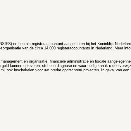
NSIFS) en ben als registeraccountant aangesloten bij het Koninklijk Nederland
psorganisatie van de circa 14.000 registeraccountants in Nederland. Meer inf
n management en organisatie, financiële administratie en fiscale aangelegenhe
 en geld kunnen opleveren, stel een diagnose en waar nodig kan ik u doorverwij
u mij ook inschakelen voor uw interim opdrachten/ projecten. In geval van een 