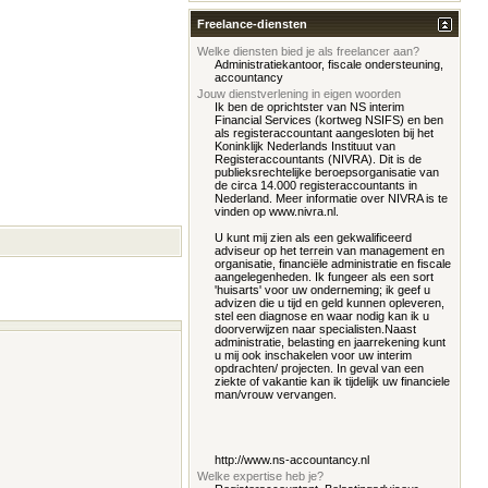
Freelance-diensten
Welke diensten bied je als freelancer aan?
Administratiekantoor, fiscale ondersteuning,
accountancy
Jouw dienstverlening in eigen woorden
Ik ben de oprichtster van NS interim
Financial Services (kortweg NSIFS) en ben
als registeraccountant aangesloten bij het
Koninklijk Nederlands Instituut van
Registeraccountants (NIVRA). Dit is de
publieksrechtelijke beroepsorganisatie van
de circa 14.000 registeraccountants in
Nederland. Meer informatie over NIVRA is te
vinden op www.nivra.nl.
U kunt mij zien als een gekwalificeerd
adviseur op het terrein van management en
organisatie, financiële administratie en fiscale
aangelegenheden. Ik fungeer als een sort
'huisarts' voor uw onderneming; ik geef u
advizen die u tijd en geld kunnen opleveren,
stel een diagnose en waar nodig kan ik u
doorverwijzen naar specialisten.Naast
administratie, belasting en jaarrekening kunt
u mij ook inschakelen voor uw interim
opdrachten/ projecten. In geval van een
ziekte of vakantie kan ik tijdelijk uw financiele
man/vrouw vervangen.
http://www.ns-accountancy.nl
Welke expertise heb je?