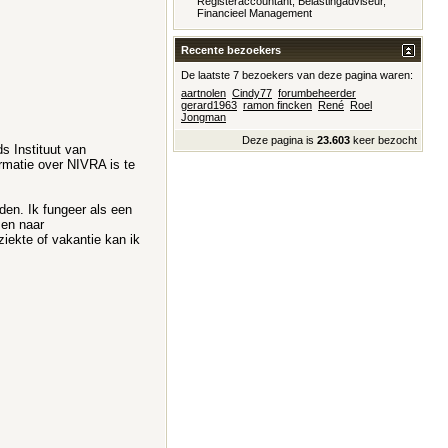
Registeraccountant, Belastingadviseur,
Financieel Management
Recente bezoekers
De laatste 7 bezoekers van deze pagina waren:
aartnolen
Cindy77
forumbeheerder
gerard1963
ramon fincken
René
Roel
Jongman
Deze pagina is
23.603
keer bezocht
s Instituut van
ormatie over NIVRA is te
den. Ik fungeer als een
zen naar
ziekte of vakantie kan ik