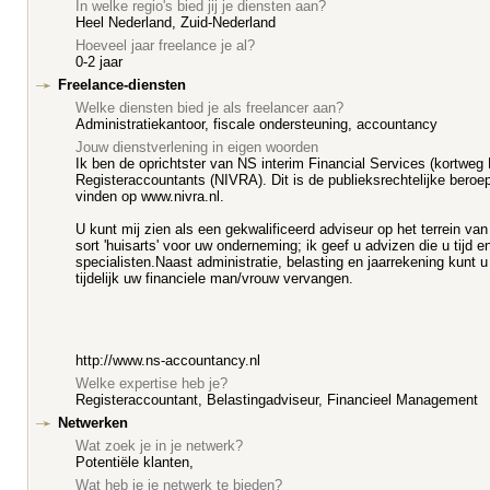
In welke regio's bied jij je diensten aan?
Heel Nederland, Zuid-Nederland
Hoeveel jaar freelance je al?
0-2 jaar
Freelance-diensten
Welke diensten bied je als freelancer aan?
Administratiekantoor, fiscale ondersteuning, accountancy
Jouw dienstverlening in eigen woorden
Ik ben de oprichtster van NS interim Financial Services (kortweg 
Registeraccountants (NIVRA). Dit is de publieksrechtelijke beroe
vinden op www.nivra.nl.
U kunt mij zien als een gekwalificeerd adviseur op het terrein va
sort 'huisarts' voor uw onderneming; ik geef u advizen die u tijd
specialisten.Naast administratie, belasting en jaarrekening kunt 
tijdelijk uw financiele man/vrouw vervangen.
http://www.ns-accountancy.nl
Welke expertise heb je?
Registeraccountant, Belastingadviseur, Financieel Management
Netwerken
Wat zoek je in je netwerk?
Potentiële klanten,
Wat heb je je netwerk te bieden?