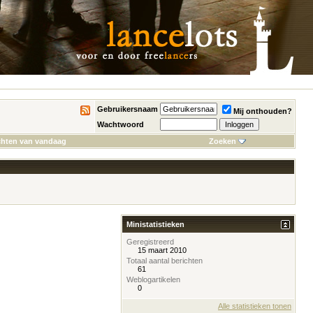
Gebruikersnaam
Mij onthouden?
Wachtwoord
chten van vandaag
Zoeken
Ministatistieken
Geregistreerd
15 maart 2010
Totaal aantal berichten
61
Weblogartikelen
0
Alle statistieken tonen