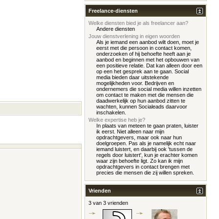
Freelance-diensten
Welke diensten bied je als freelancer aan?
Andere diensten
Jouw dienstverlening in eigen woorden
Als je iemand een aanbod wilt doen, moet je
eerst met die persoon in contact komen,
onderzoeken of hij behoefte heeft aan je
aanbod en beginnen met het opbouwen van
een positieve relatie. Dat kan alleen door een
op een het gesprek aan te gaan. Social
media bieden daar uitstekende
mogelijkheden voor. Bedrijven en
ondernemers die social media willen inzetten
om contact te maken met die mensen die
daadwerkelijk op hun aanbod zitten te
wachten, kunnen Socialeads daarvoor
inschakelen.
Welke expertise heb je?
In plaats van meteen te gaan praten, luister
ik eerst. Niet alleen naar mijn
opdrachtgevers, maar ook naar hun
doelgroepen. Pas als je namelijk echt naar
iemand luistert, en daarbij ook 'tussen de
regels door luistert', kun je erachter komen
waar zijn behoefte ligt. Zo kan ik mijn
opdrachtgevers in contact brengen met
precies die mensen die zij willen spreken.
Vrienden
3 van 3 vrienden