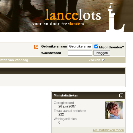
Gebruikersnaam
Mij onthouden?
Wachtwoord
chten van vandaag
Zoeken
Ministatistieken
Geregistreerd
26 juni 2007
Totaal aantal berichten
222
Weblogartikelen
0
Alle statistieken tonen