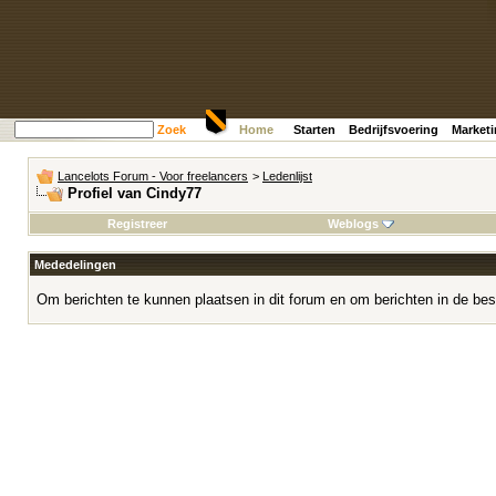
Zoek
Home
Starten
Bedrijfsvoering
Market
Lancelots Forum - Voor freelancers
>
Ledenlijst
Profiel van Cindy77
Registreer
Weblogs
Mededelingen
Om berichten te kunnen plaatsen in dit forum en om berichten in de bes