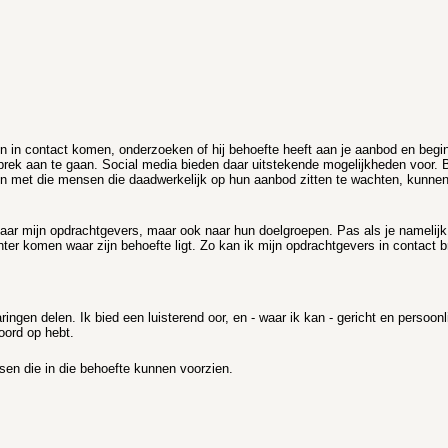
on in contact komen, onderzoeken of hij behoefte heeft aan je aanbod en be
sprek aan te gaan. Social media bieden daar uitstekende mogelijkheden voor. 
en met die mensen die daadwerkelijk op hun aanbod zitten te wachten, kunne
n naar mijn opdrachtgevers, maar ook naar hun doelgroepen. Pas als je namelij
rachter komen waar zijn behoefte ligt. Zo kan ik mijn opdrachtgevers in contact
gen delen. Ik bied een luisterend oor, en - waar ik kan - gericht en persoonli
oord op hebt.
nsen die in die behoefte kunnen voorzien.