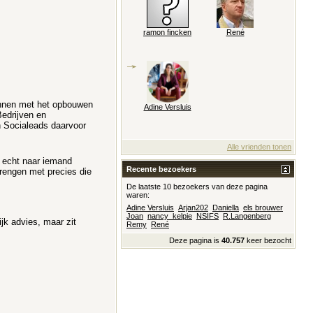
ramon fincken
René
ginnen met het opbouwen
Adine Versluis
Bedrijven en
n Socialeads daarvoor
Alle vrienden tonen
k echt naar iemand
Recente bezoekers
 brengen met precies die
De laatste 10 bezoekers van deze pagina
waren:
Adine Versluis
Arjan202
Daniella
els brouwer
Joan
nancy_kelpie
NSIFS
R.Langenberg
jk advies, maar zit
Remy
René
Deze pagina is
40.757
keer bezocht