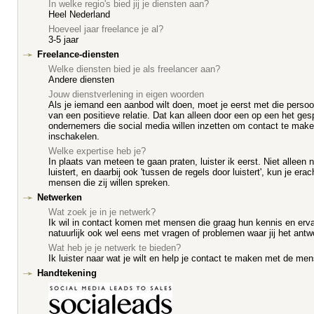
In welke regio's bied jij je diensten aan?
Heel Nederland
Hoeveel jaar freelance je al?
3-5 jaar
Freelance-diensten
Welke diensten bied je als freelancer aan?
Andere diensten
Jouw dienstverlening in eigen woorden
Als je iemand een aanbod wilt doen, moet je eerst met die perso
van een positieve relatie. Dat kan alleen door een op een het ge
ondernemers die social media willen inzetten om contact te mak
inschakelen.
Welke expertise heb je?
In plaats van meteen te gaan praten, luister ik eerst. Niet allee
luistert, en daarbij ook 'tussen de regels door luistert', kun je e
mensen die zij willen spreken.
Netwerken
Wat zoek je in je netwerk?
Ik wil in contact komen met mensen die graag hun kennis en ervarin
natuurlijk ook wel eens met vragen of problemen waar jij het antw
Wat heb je je netwerk te bieden?
Ik luister naar wat je wilt en help je contact te maken met de me
Handtekening