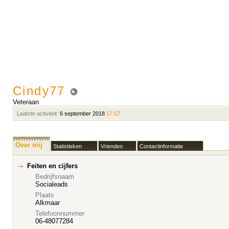
Cindy77
Veteraan
Laatste activiteit:
6 september 2018
17:57
Over mij
Statistieken
Vrienden
Contactinformatie
Feiten en cijfers
Bedrijfsnaam
Socialeads
Plaats
Alkmaar
Telefoonnummer
06-48077284