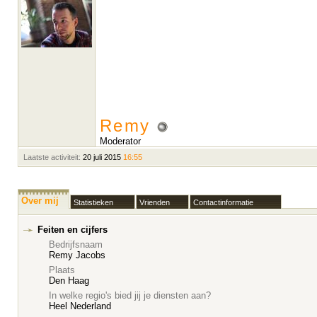
Remy
Moderator
Laatste activiteit:
20 juli 2015
16:55
Over mij
Statistieken
Vrienden
Contactinformatie
Feiten en cijfers
Bedrijfsnaam
Remy Jacobs
Plaats
Den Haag
In welke regio's bied jij je diensten aan?
Heel Nederland