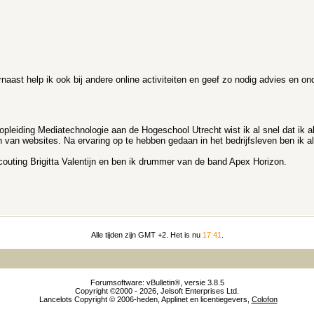
aast help ik ook bij andere online activiteiten en geef zo nodig advies en on
opleiding Mediatechnologie aan de Hogeschool Utrecht wist ik al snel dat ik 
n van websites. Na ervaring op te hebben gedaan in het bedrijfsleven ben ik al
Scouting Brigitta Valentijn en ben ik drummer van de band Apex Horizon.
Alle tijden zijn GMT +2. Het is nu
17:41
.
Forumsoftware: vBulletin®, versie 3.8.5
Copyright ©2000 - 2026, Jelsoft Enterprises Ltd.
Lancelots Copyright © 2006-heden, Applinet en licentiegevers,
Colofon