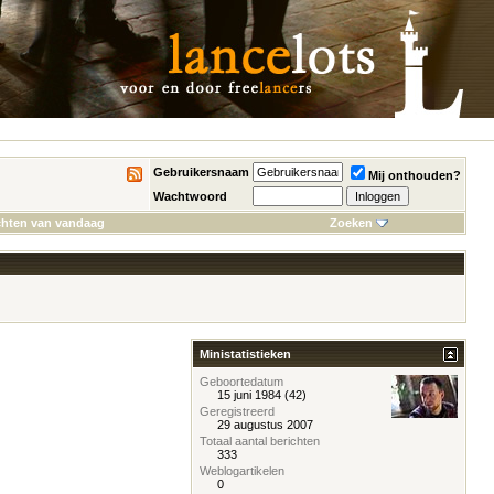
Gebruikersnaam
Mij onthouden?
Wachtwoord
chten van vandaag
Zoeken
Ministatistieken
Geboortedatum
15 juni 1984 (42)
Geregistreerd
29 augustus 2007
Totaal aantal berichten
333
Weblogartikelen
0