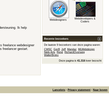
Webdevelopers &
Webdesigners
Coders
dersteuning. Ik help
Recente bezoekers
als freelance webdesigner
De laatste 9 bezoekers van deze pagina waren:
s freelancer gestart.
CWSC
GerB
Jeff
Mandaz
MLWebdesign
Niels Arts
René
RichardOverweg
WalterBrokx
Deze pagina is
41.316
keer bezocht
Lancelots
-
Privacy statement
-
Naar boven