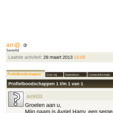
an@
Seniorlid
Laatste activiteit:
29 maart 2013
15:05
Profielboodschappen
Over mij
Statistieken
Contactinformatie
Profielboodschappen 1 t/m
1
van
1
avriel33
Groeten aan u,
Mijn naam is Avriel Harry, een serge