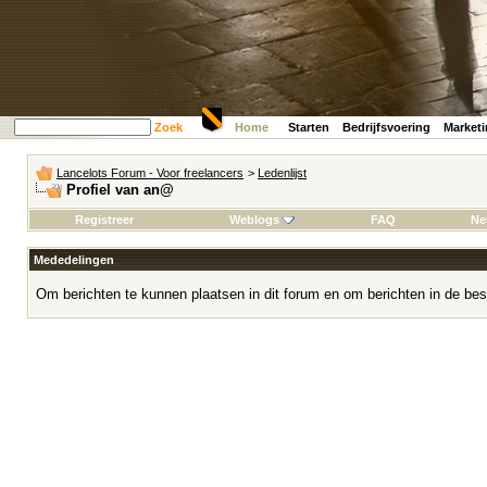
Zoek
Home
Starten
Bedrijfsvoering
Market
Lancelots Forum - Voor freelancers
>
Ledenlijst
Profiel van an@
Registreer
Weblogs
FAQ
Ne
Mededelingen
Om berichten te kunnen plaatsen in dit forum en om berichten in de bes