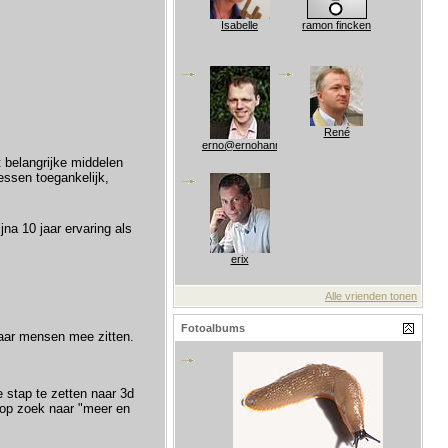
Isabelle
ramon fincken
René
erno@ernohannink.nl
t belangrijke middelen
essen toegankelijk,
jna 10 jaar ervaring als
erix
Alle vrienden tonen
Fotoalbums
waar mensen mee zitten.
 stap te zetten naar 3d
d op zoek naar "meer en