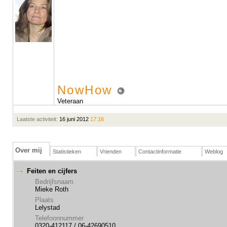
NowHow
Veteraan
Laatste activiteit:
16 juni 2012
17:16
Over mij
Statistieken
Vrienden
Contactinformatie
Weblog
Feiten en cijfers
Bedrijfsnaam
Mieke Roth
Plaats
Lelystad
Telefoonnummer
0320-412117 / 06-42690510