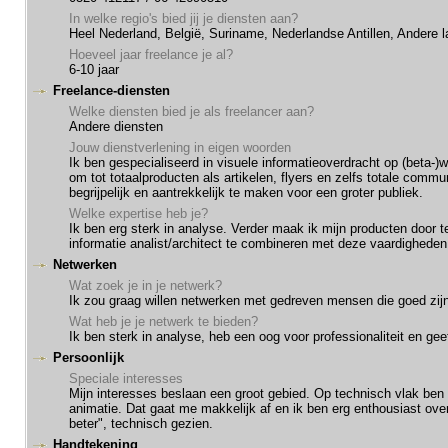
In welke regio's bied jij je diensten aan?
Heel Nederland, België, Suriname, Nederlandse Antillen, Andere 
Hoeveel jaar freelance je al?
6-10 jaar
Freelance-diensten
Welke diensten bied je als freelancer aan?
Andere diensten
Jouw dienstverlening in eigen woorden
Ik ben gespecialiseerd in visuele informatieoverdracht op (beta-)w
om tot totaalproducten als artikelen, flyers en zelfs totale comm
begrijpelijk en aantrekkelijk te maken voor een groter publiek.
Welke expertise heb je?
Ik ben erg sterk in analyse. Verder maak ik mijn producten door te
informatie analist/architect te combineren met deze vaardigheden
Netwerken
Wat zoek je in je netwerk?
Ik zou graag willen netwerken met gedreven mensen die goed zijn
Wat heb je je netwerk te bieden?
Ik ben sterk in analyse, heb een oog voor professionaliteit en g
Persoonlijk
Speciale interesses
Mijn interesses beslaan een groot gebied. Op technisch vlak ben
animatie. Dat gaat me makkelijk af en ik ben erg enthousiast over
beter", technisch gezien.
Handtekening