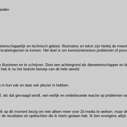
landen
etenschappelijk en technisch gebied. Illustraties en tekst zijn hierbij de mees
unicatietrajecten te komen. Het doel is om kennisintensieve problemen of proc
 illustreren en te schrijven. Door een achtergrond als dierwetenschapper en bi
 heb ik nu het leukste beroep van de hele wereld.
 in hun vak en daar ook plezier in hebben.
eef, als dat gevraagd wordt, een eerlijk en onderbouwde reactie op problemen 
 ik op dit moment bezig om niet alleen meer voor 2d media te werken, maar de
 de resultaten en opdrachten die ik hierin gedaan heb. Ik ben overigens altij