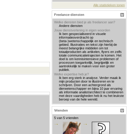
Alle statistieken tonen
Freelance-diensten
Welke diensten bied je als freelancer aan?
Andere diensten
Jouw dienstverlening in eigen woorden
Ik ben gespecialiseerd in visuele
informatieoverdracht op
(beta-)wetenschappelijk en technisch
gebied. Illustraties en tekst zijn hierbij de
meest belangrijke middelen om tot
totaalproducten als artikelen, flyers en zelfs
totale communicatietrajecten te komen. Het
doel is om kennisintensieve problemen of
processen toegankelijk, begrijpelijk en
aantrekkelijk te maken voor een groter
publiek.
Welke expertise heb je?
Ik ben erg sterk in analyse. Verder maak ik
mijn producten door te illustreren en te
schrijven. Door een achtergrond als
dierwetenschapper en bijna 10 jaar ervaring
als informatie analist/architect te combineren
met deze vaardigheden heb ik nu het leukste
beroep van de hele wereld.
Vrienden
5 van 5 vrienden