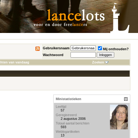
Gebruikersnaam
Mij onthouden?
Wachtwoord
chten van vandaag
Zoeken
Ministatistieken
Leeftijd
57
Geregistreerd
2 augustus 2006
Totaal aantal berichten
593
Weblogartikelen
13