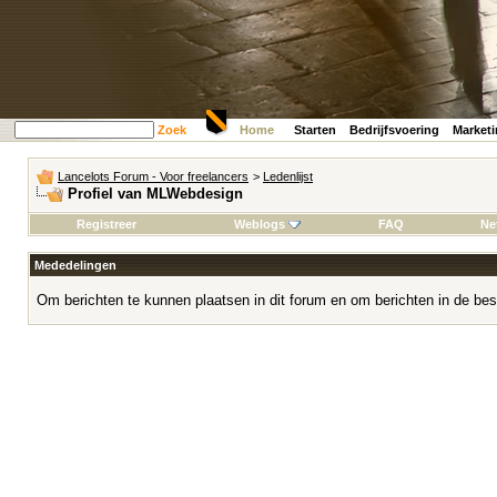
Zoek
Home
Starten
Bedrijfsvoering
Market
Lancelots Forum - Voor freelancers
>
Ledenlijst
Profiel van MLWebdesign
Registreer
Weblogs
FAQ
Ne
Mededelingen
Om berichten te kunnen plaatsen in dit forum en om berichten in de bes